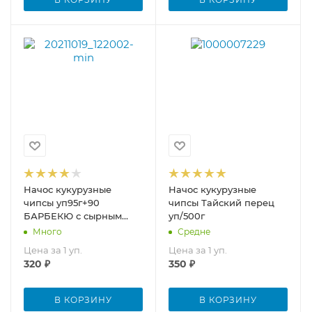
Начос кукурузные
Начос кукурузные
чипсы уп95г+90
чипсы Тайский перец
БАРБЕКЮ с сырным
уп/500г
соусом
Много
Средне
Цена за 1 уп.
Цена за 1 уп.
320
₽
350
₽
В КОРЗИНУ
В КОРЗИНУ