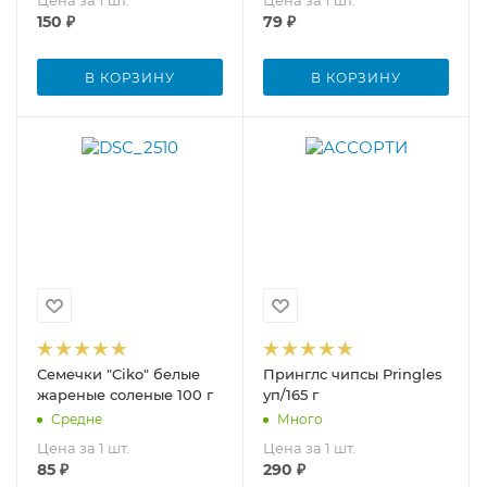
Цена за 1 шт.
Цена за 1 шт.
150
₽
79
₽
В КОРЗИНУ
В КОРЗИНУ
Семечки "Ciko" белые
Принглс чипсы Pringles
жареные соленые 100 г
уп/165 г
Средне
Много
Цена за 1 шт.
Цена за 1 шт.
85
₽
290
₽