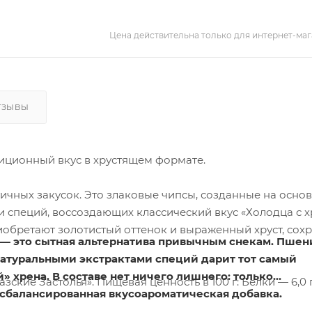
Цена действительна только для интернет-маг
ТЗЫВЫ
диционный вкус в хрустящем формате.
ичных закусок. Это злаковые чипсы, созданные на осно
 специй, воссоздающих классический вкус «Холодца с х
обретают золотистый оттенок и выраженный хруст, сох
 — это сытная альтернатива привычным снекам. Пше
натуральными экстрактами специй дарит тот самый
» хрена. В составе нет ничего лишнего: только
азские Застолья». Пищевая ценность в 100 г: Белки — 6,0
 сбалансированная вкусоароматическая добавка.