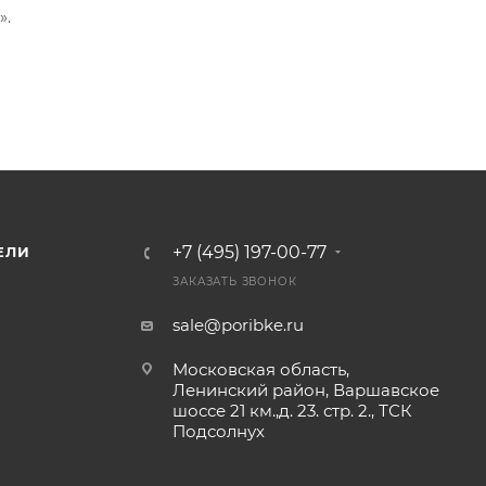
».
тание ноток наваристого холодца и острого хрена с
о бодрит.
тики удобно брать с собой в дорогу, использовать дл
льного перекуса.
ТУ 10.61.33-003-161555497-2015 с соблюдением высоких
+7 (495) 197-00-77
ЕЛИ
ЗАКАЗАТЬ ЗВОНОК
 с прохладительными напитками, свежими овощами и
sale@poribke.ru
 посиделок.
Московская область,
Ленинский район, Варшавское
ом «Холодец и хрен» и насладитесь проверенным кач
шоссе 21 км.,д. 23. стр. 2., ТСК
Подсолнух
ой закуски!