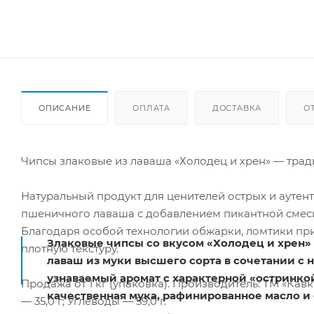
ОПИСАНИЕ
ОПЛАТА
ДОСТАВКА
О
Чипсы злаковые из лаваша «Холодец и хрен» — тра
Натуральный продукт для ценителей острых и аутент
пшеничного лаваша с добавлением пикантной смеси
Благодаря особой технологии обжарки, ломтики при
Злаковые чипсы со вкусом «Холодец и хрен»
плотную текстуру.
лаваш из муки высшего сорта в сочетании с 
узнаваемый аромат с характерной «остринкой
Продажа от 1 кг (упаковка). Производитель: ТМ «Кавк
качественная мука, рафинированное масло и
— 35,0 г; Углеводы — 59,0 г.