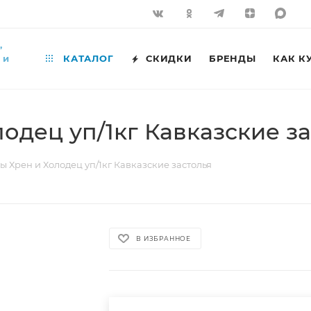
,
 и
КАТАЛОГ
СКИДКИ
БРЕНДЫ
КАК К
одец уп/1кг Кавказские з
 Хрен и Холодец уп/1кг Кавказские застолья
В ИЗБРАННОЕ