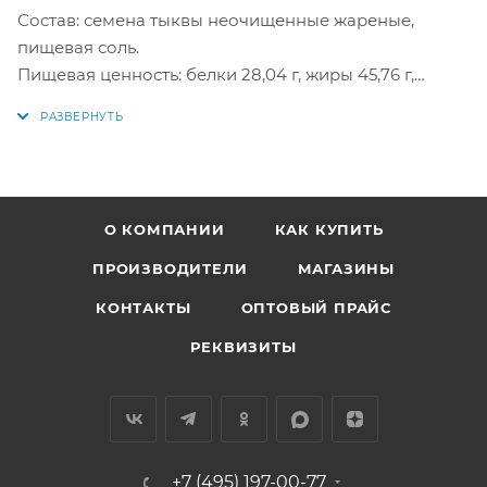
Состав: семена тыквы неочищенные жареные,
пищевая соль.
Пищевая ценность: белки 28,04 г, жиры 45,76 г,
углеводы 12,86 г.
Энергетическая ценность: 540 ккал/100 г.
Купить в интернет-магазине "По-Рыбке" по низкой
цене!
О КОМПАНИИ
КАК КУПИТЬ
ПРОИЗВОДИТЕЛИ
МАГАЗИНЫ
КОНТАКТЫ
ОПТОВЫЙ ПРАЙС
РЕКВИЗИТЫ
+7 (495) 197-00-77