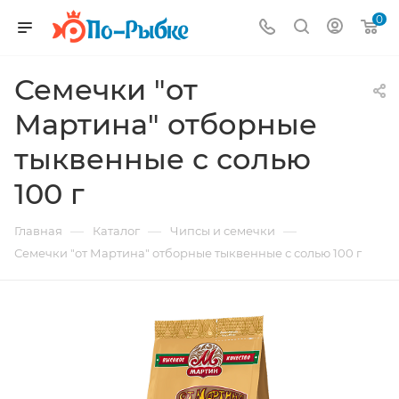
0
Семечки "от
Мартина" отборные
тыквенные с солью
100 г
—
—
—
Главная
Каталог
Чипсы и семечки
Семечки "от Мартина" отборные тыквенные с солью 100 г