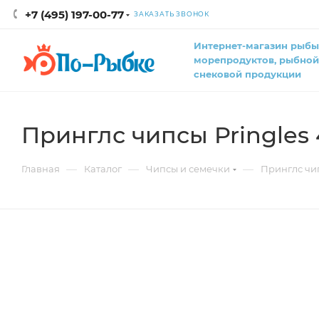
+7 (495) 197-00-77
ЗАКАЗАТЬ ЗВОНОК
Интернет-магазин рыбы
морепродуктов, рыбной
снековой продукции
Принглс чипсы Pringles 
—
—
—
Главная
Каталог
Чипсы и семечки
Принглс чип