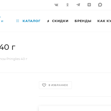
,
 и
КАТАЛОГ
СКИДКИ
БРЕНДЫ
КАК К
40 г
сы Pringles 40 г
В ИЗБРАННОЕ