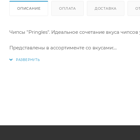
ОПИСАНИЕ
ОПЛАТА
ДОСТАВКА
О
Чипсы "Pringles". Идеальное сочетание вкуса чипсов
Представлены в ассортименте со вкусами:
- Оригинал -
Картофельные чипсы.
Нерушимая классика! Тот самый вкус, с чего все нач
- Сметана/лук -
Картофельные чипсы.
Ароматная смесь сметаны и лука, наслаждение до п
- Барбекю BBQ -
Сладкие ноты помидоров и паприки.