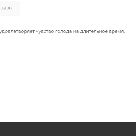
ТЗЫВЫ
 удовлетворяет чувство голода на длительное время.
иналось.
оследнего хрустящего кусочка!