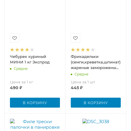
Чебурек куриный
Фрикадельки
МИНИ 1 кг Экспрод
(семги,креветка,шпинат)
жареные замороженые
Средне
300 г (из охл.сырья)
Средне
Цена за 1 кг
Цена за 1 шт.
490
₽
445
₽
В КОРЗИНУ
В КОРЗИНУ