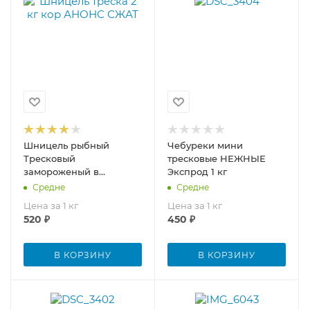
Шницель рыбный
Чебуреки мини
Тресковый
тресковые НЕЖНЫЕ
замороженый в
Экспрод 1 кг
панировке 1 кг
Средне
Средне
Цена за 1 кг
Цена за 1 кг
520
₽
450
₽
В КОРЗИНУ
В КОРЗИНУ