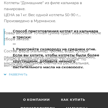
Котлеты "Домашние" из филе кальмара в
панировке.
ЦЕНА за 1 кг. Вес одной котлеты 50-90 г.
Произведено в Мурманске.
Способ приготовления котлет из кальмара
Товар весовой! Точная сумма будет известна после
и трески:
сбора заказа.
1. Разогрейте сковороду на среднем огне.
Состав: фарш (кальмар, треска), вода, сухари
Если вы хотите, чтобы котлеты были более
панировочные (мука пшеничная, соль, дрожжи),
Купить в интернет-магазине "По-Рыбке" по
хрустящими, добавьте немного
масло растительное, клетчатка растительная,
выгодной цене!
растительного масла на сковороду.
загуститель, пищевые волокна пшеничные, крахмал
2. Положите котлеты на сковороду и
картофельные, регулятор кислотности, черные
обжарьте с одной стороны в течение 7-10
перец, кориандр, кардамон, продукт яичный.
минут под крышкой на слабом огне, затем
обжарить с другой стороны.
Пищевая ценность в 100 г продукта (средние
3. Убедитесь, что котлеты полностью
значения): белки - 11 г, жиры - 4,5 г, углеводы -14 г.
О КОМПАНИИ
КАК КУПИТЬ
прогреты внутри. Вы можете проверить
Энергетическая ценность 100 г: 140 ккал / 590 кДж.