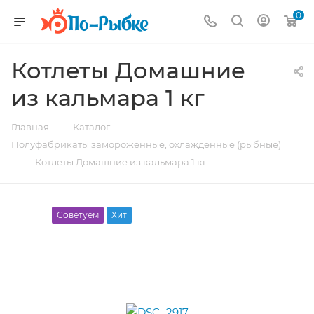
0
Котлеты Домашние
из кальмара 1 кг
—
—
Главная
Каталог
Полуфабрикаты замороженные, охлажденные (рыбные)
—
Котлеты Домашние из кальмара 1 кг
Советуем
Хит