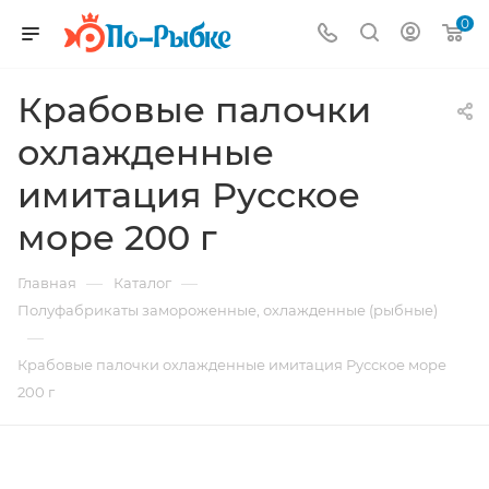
0
Крабовые палочки
охлажденные
имитация Русское
море 200 г
—
—
Главная
Каталог
Полуфабрикаты замороженные, охлажденные (рыбные)
—
Крабовые палочки охлажденные имитация Русское море
200 г