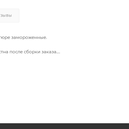
ТЗЫВЫ
тюре замороженные.
стна после сборки заказа.
и решение для «быстрого ужина. Их можно пожарить на
ного варианта блюда. При приготовлении чебуреков по
храняет сочность куриного филе и образует аппетитну
имым соусом.
й цене!