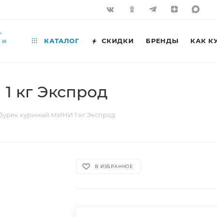
,
 и
КАТАЛОГ
СКИДКИ
БРЕНДЫ
КАК К
1 кг Экспрод
бурек куриный МИНИ 1 кг Экспрод
В ИЗБРАННОЕ