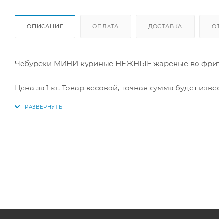
ОПИСАНИЕ
ОПЛАТА
ДОСТАВКА
О
Чебуреки МИНИ куриные НЕЖНЫЕ жареные во фри
Цена за 1 кг. Товар весовой, точная сумма будет изве
Производитель: "Экспрод".
Чебуреки куриные «Нежные» — аппетитная закуска 
сковороде или запечь в духовке для менее калорий
одновременно нежными и хрустящими. Панировка со
корочку. Чебуреки можно есть просто так или с люб
Купить в интернет-магазине «По-Рыбке» по выгодно