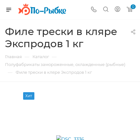
0
Филе трески в кляре
Экспродов 1 кг
—
—
Главная
Каталог
Полуфабрикаты замороженные, охлажденные (рыбные)
—
Филе трески в кляре Экспродов 1 кг
Хит