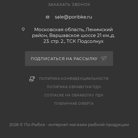
замораживать.
ЗАКАЗАТЬ ЗВОНОК
sale@poribke.ru
1. Способ приготовления: не размораживая,
обжарить с двух сторон на разогретой сковороде, с
Московская область, Ленинский
небольшим количеством растительного масла до
район, Варшавское шоссе 21 км.,д.
23. стр. 2., ТСК Подсолнух
образования корочки. Довести до готовности под
крышкой на слабом огне в течение 7-10 минут.
2. Способ приготовления: запекать в духовке 12-15
ПОДПИСАТЬСЯ НА РАССЫЛКУ
минут при температуре 200 *С.
ПОЛИТИКА КОНФИДЕНЦИАЛЬНОСТИ
Купить в интернет-магазине "По-Рыбке" по низкой
ПОЛИТИКА ОБРАБОТКИ ПДН
цене!
СОГЛАСИЕ НА ОБРАБОТКУ ПДН
ПУБЛИЧНАЯ ОФЕРТА
2026 © По-Рыбке - интернет-магазин рыбной продукции