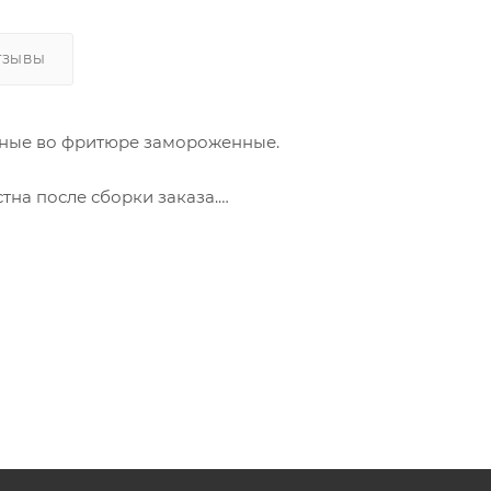
ТЗЫВЫ
ные во фритюре замороженные.
стна после сборки заказа.
 решение для «быстрого ужина. Их можно пожарить на 
нта блюда. При приготовлении чебуреков получаются
храняет сочность рыбного филе и образует аппетитную
сом.
й цене!