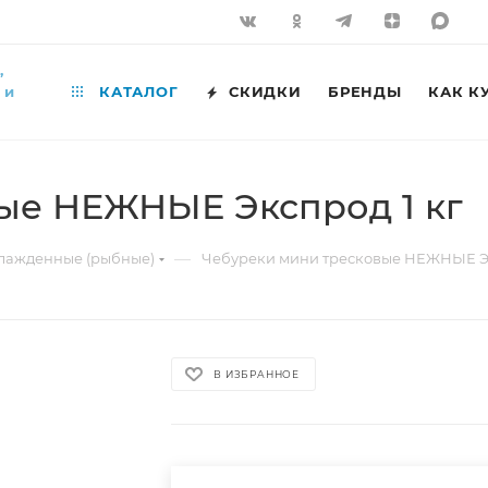
,
 и
КАТАЛОГ
СКИДКИ
БРЕНДЫ
КАК К
ые НЕЖНЫЕ Экспрод 1 кг
—
лажденные (рыбные)
Чебуреки мини тресковые НЕЖНЫЕ Эк
В ИЗБРАННОЕ