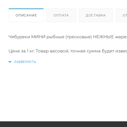
ОПИСАНИЕ
ОПЛАТА
ДОСТАВКА
О
Чебуреки МИНИ рыбные (тресковые) НЕЖНЫЕ жаре
Цена за 1 кг. Товар весовой, точная сумма будет изве
Производитель: "Экспрод".
Чебуреки рыбные «Нежные» — аппетитная закуска и
или запечь в духовке для менее калорийного вариа
одновременно нежными и хрустящими. Панировка со
Чебуреки можно есть просто так или с любимым соу
Купить в интернет-магазине «По-Рыбке» по выгодно