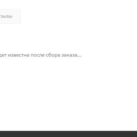
ТЗЫВЫ
дет известна после сбора заказа.
петитная закуска и решение для «быстрого» ужина. Их