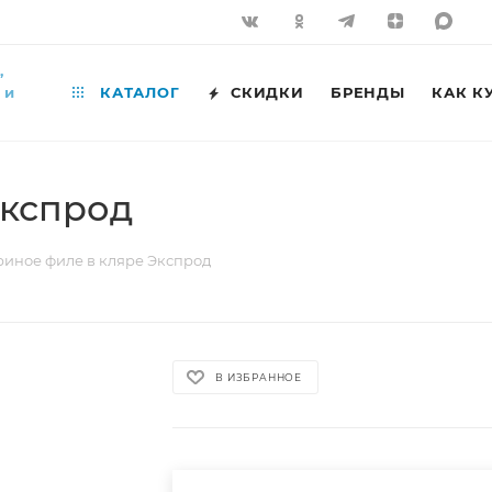
,
 и
КАТАЛОГ
СКИДКИ
БРЕНДЫ
КАК К
Экспрод
риное филе в кляре Экспрод
В ИЗБРАННОЕ