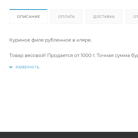
ОПИСАНИЕ
ОПЛАТА
ДОСТАВКА
О
Куриное филе рубленное в кляре.
Товар весовой! Продается от 1000 г. Точная сумма бу
.
Производитель Экспрод
Товар весовой цена за 1 кг
Точная сумма будет известно после сборки заказа.
Куриное филе рубленное в панировке «Нежные» — ап