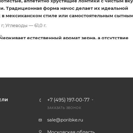
отистые, аппетитно хрустящие ломтики с чистым вк
ли. Традиционная форма начос делает их идеальной
к в мексиканском стиле или самостоятельным сытны
г; Углеводы — 61,0 г.
».
еркивает естественный аромат зерна, а отсутствие
ладиться аутентичным вкусом продукта. Это универс
и хрустящую текстуру.
урузные чипсы:
ая кукурузная мука, растительное масло и соль. Проду
й среде для сохранения свежести.
+7 (495) 197-00-77
ЕЛИ
му «оригинальному» вкусу и прочной форме, эти чипс
ЗАКАЗАТЬ ЗВОНОК
уакамоле или сырным дипом.
sale@poribke.ru
й источник углеводов, который быстро утоляет голод
Московская область,