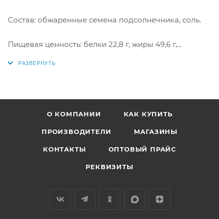
Состав: обжаренные семена подсолнечника, соль.
Пищевая ценность: белки 22,8 г, жиры 49,6 г,
углеводы 19,5 г.
Энергетическая ценность: 570 ккал/100 г.
Купить в интернет-магазине "По-Рыбке" по низкой
цене!
О КОМПАНИИ
КАК КУПИТЬ
ПРОИЗВОДИТЕЛИ
МАГАЗИНЫ
КОНТАКТЫ
ОПТОВЫЙ ПРАЙС
РЕКВИЗИТЫ