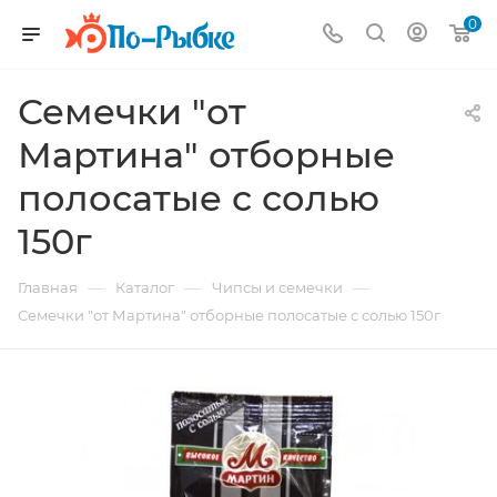
0
Семечки "от
Мартина" отборные
полосатые с солью
150г
—
—
—
Главная
Каталог
Чипсы и семечки
Семечки "от Мартина" отборные полосатые с солью 150г