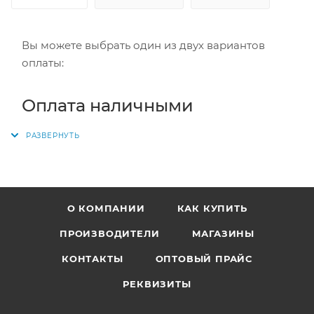
Вы можете выбрать один из двух вариантов
оплаты:
Оплата наличными
Заказ оплачивается наличными при получении
в пункте выдачи или курьеру. Вместе с заказом
выдается кассовый чек и товарный чек.
О КОМПАНИИ
КАК КУПИТЬ
Также оплата наличными доступна при
самовывозе из магазина.
ПРОИЗВОДИТЕЛИ
МАГАЗИНЫ
КОНТАКТЫ
ОПТОВЫЙ ПРАЙС
Безналичный расчёт
РЕКВИЗИТЫ
Заказ оплачивается картой курьеру при