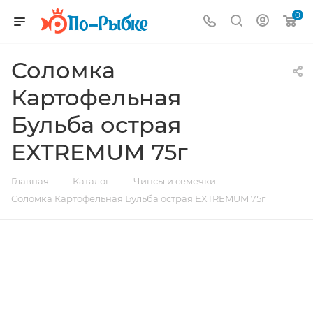
0
Соломка
Картофельная
Бульба острая
EXTREMUM 75г
—
—
—
Главная
Каталог
Чипсы и семечки
Соломка Картофельная Бульба острая EXTREMUM 75г