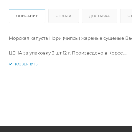
ОПИСАНИЕ
ОПЛАТА
ДОСТАВКА
О
Морская капуста Нори (чипсы) жареные сушеные Ва
ЦЕНА за упаковку 3 шт 12 г. Произведено в Корее.
Купить в интернет-магазине "По-Рыбке" по выгодно