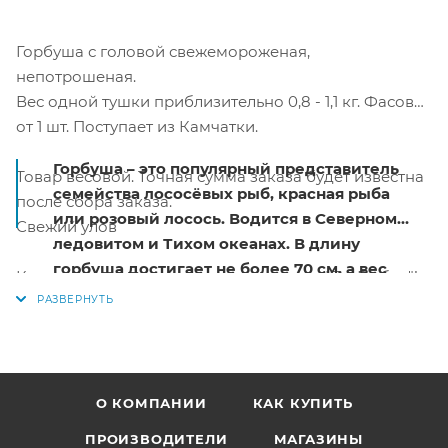
Горбуша с головой свежемороженая,
непотрошеная.
Вес одной тушки приблизительно 0,8 - 1,1 кг. Фасовка
от 1 шт. Поступает из Камчатки.
Горбуша – это популярный представитель
Товар весовой. Точная сумма заказа будет известна
семейства лососёвых рыб, красная рыба
после сбора заказа.
или розовый лосось. Водится в Северном
Свежий улов
ледовитом и Тихом океанах. В длину
горбуша достигает не более 70 см, а вес
Купить недорого в интернет-магазине "По-Рыбке"!
достигает до 2,5 кг. Из всей доли вылова
красной рыбы, горбуша занимает 80%,
поэтому горбуша является ценной
промысловой рыбой. Мясо имеет ярко
оранжевый цвет, за что её и называют
О КОМПАНИИ
КАК КУПИТЬ
красной рыбой.
ПРОИЗВОДИТЕЛИ
МАГАЗИНЫ