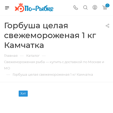
0
Горбуша целая
свежемороженая 1 кг
Камчатка
—
—
Главная
Каталог
Свежемороженая рыба — купить с доставкой по Москве и
МО
—
Горбуша целая свежемороженая 1 кг Камчатка
Хит