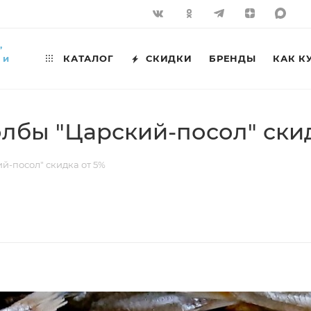
,
 и
КАТАЛОГ
СКИДКИ
БРЕНДЫ
КАК К
лбы "Царский-посол" скид
й-посол" скидка от 5%