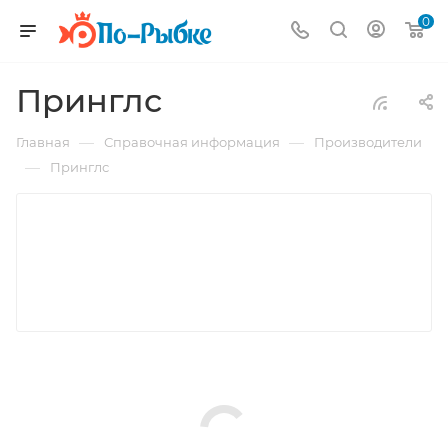
0
Принглс
—
—
Главная
Справочная информация
Производители
—
Принглс