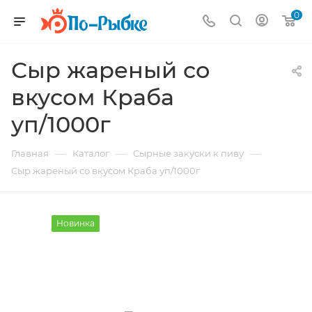
0
Сыр жареный со
вкусом Краба
уп/1000г
—
—
—
Главная
Каталог
Сырные закуски к пиву
Сыр жареный со вкусом Краба уп/1000г
Новинка