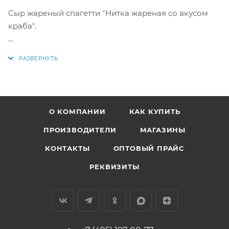
Сыр жареный спагетти "Нитка жареная со вкусом
краба".
Цена за уп/1000г. Изготовителено в г. Нижний
Новгород, ООО "Ковернинское".
Пищеая и энергетическая ценность в 100 г: белок -
19,6 г, жиры - 22,1 г. Калорийность - 277 ккал (1159
кДж).
О КОМПАНИИ
КАК КУПИТЬ
Купить в интернет-магазине Рыбная База "По-
ПРОИЗВОДИТЕЛИ
МАГАЗИНЫ
Рыбке"!
КОНТАКТЫ
ОПТОВЫЙ ПРАЙС
РЕКВИЗИТЫ