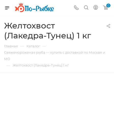
0
Желтохвост
(Лакедра-Тунец) 1 кг
—
—
Главная
Каталог
Свежемороженая рыба — купить с доставкой по Москве и
МО
—
Желтохвост (Лакедра-Тунец) 1 кг