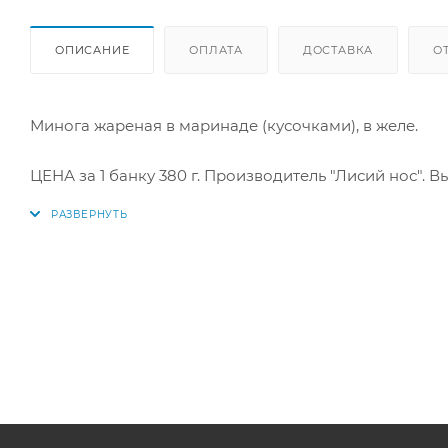
ОПИСАНИЕ
ОПЛАТА
ДОСТАВКА
О
Минога жареная в маринаде (кусочками), в желе.
ЦЕНА за 1 банку 380 г. Производитель "Лисий нос". 
Речная минога – это полезный деликатес и превосхо
вкусовыми качествами.
Содержит значительное количество витаминов А и г
Состав: миноги (непотрошеные куски), растительное м
желатин), консервант: бензоат натрия (Е211)
Пищевая ценность: белки — 9.8 г, жир — 13 г, углеводы-
Энергетическая ценность: 190 кКал/796 кДж.