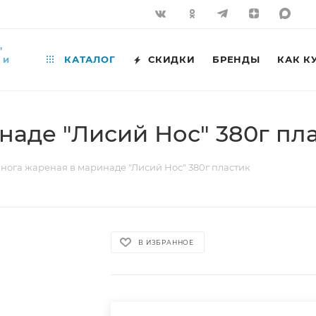
,
 и
КАТАЛОГ
СКИДКИ
БРЕНДЫ
КАК К
аде "Лисий Нос" 380г пл
нога жареная в маринаде "Лисий Нос" 380г пластик
В ИЗБРАННОЕ