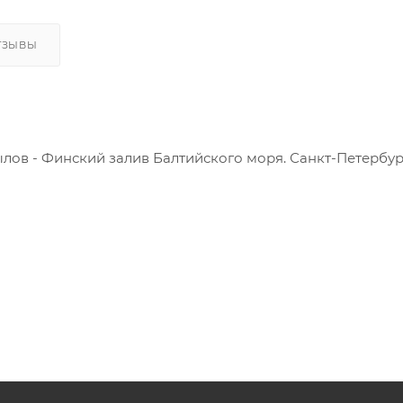
ТЗЫВЫ
Вылов - Финский залив Балтийского моря. Санкт-Петербур
дная закуска для любого стола, которая обладает высо
руппы В.
асло, маринад (уксус, соль, сахар, натуральные пряност
 1.5г.