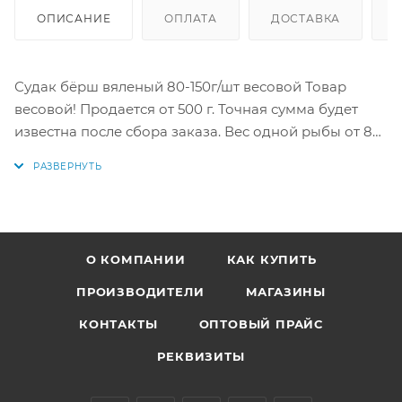
ОПИСАНИЕ
ОПЛАТА
ДОСТАВКА
Судак бёрш вяленый 80-150г/шт весовой Товар
весовой! Продается от 500 г. Точная сумма будет
известна после сбора заказа. Вес одной рыбы от 80-
150 г.
Вид разделки: целый (неразделанный).
Судак вяленый Волжский (северный) - это вкусный
и питательный деликатес. Рыба относится к виду
О КОМПАНИИ
КАК КУПИТЬ
лучеперых, семейство окуневых, род - судак,
полученный из северной части Волги. Эта рыба
ПРОИЗВОДИТЕЛИ
МАГАЗИНЫ
обладает нежным и жирным мясом, которое после
КОНТАКТЫ
ОПТОВЫЙ ПРАЙС
вяления сохраняет свой неповторимый вкус и
аромат.
РЕКВИЗИТЫ
Обитает судак в пресных водоемах и достигает