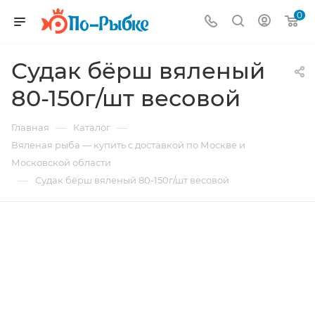
0
Судак бёрш вяленый
80-150г/шт весовой
—
—
Главная
Каталог
Вяленая рыба — купить с доставкой по Москве и
Московской области
—
Судак бёрш вяленый 80-150г/шт весовой