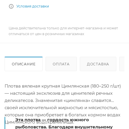
Условия доставки
Цена действительна только для интернет-магазина и может
отличаться от цен в розничных магазинах
ОПИСАНИЕ
ОПЛАТА
ДОСТАВКА
Плотва вяленая крупная Цимлянская (180–250 г/шт)
— настоящий эксклюзив для ценителей речных
деликатесов. Знаменитая «цимлянка» славится
своей исключительной жирностью и мясистостью,
которые она приобретает в богатых кормом водах
Эта плотва — гордость южного
Цимлянского водохранилища.
рыболовства. Благодаря внушительному