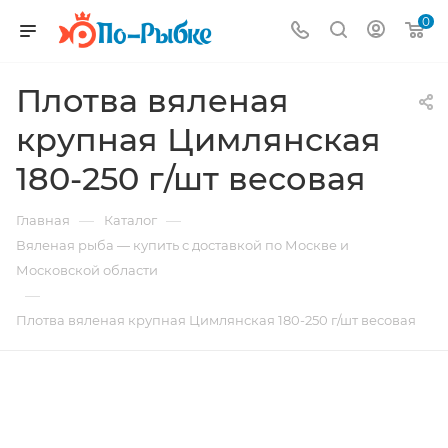
0
Плотва вяленая
крупная Цимлянская
180-250 г/шт весовая
—
—
Главная
Каталог
Вяленая рыба — купить с доставкой по Москве и
Московской области
—
Плотва вяленая крупная Цимлянская 180-250 г/шт весовая