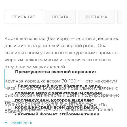
ОПИСАНИЕ
ОПЛАТА
ДОСТАВКА
Корюшка вяленая (без икры) — элитный деликатес
для истинных ценителей северной рыбы. Она
славится своим уникальным «огуречным» ароматом,
жирным нежным мясом и практически полным
отсутствием мелких костей.
Преимущества вяленой корюшки:
Крупная корюшка весом 70–100 г — это максимум
• Благородный вкус: Жирное, в меру
мяса и сочности. Благодаря правильному вялению
соленое мясо с характерным свежим
рыбка сохраняет янтарный цвет и полупрозрачную
послевкусием, которое выделяет
текстуру, которая буквально тает во рту.
Купить в интернет-магазине Рыбная база «По-
корюшку среди всей другой рыбы.
Вес одной рыбы: 70–100 г. Товар весовой, точная
Рыбке»!
• Крупный формат: Отборные тушки
сумма будет известна после сборки заказа.
позволяют в полной мере насладиться
Пищевая ценность в 100 г: Белки — 25,0 г; Жиры —