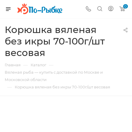
0
Корюшка вяленая
без икры 70-100г/шт
весовая
—
—
Главная
Каталог
Вяленая рыба — купить с доставкой по Москве и
Московской области
—
Корюшка вяленая без икры 70-100г/шт весовая