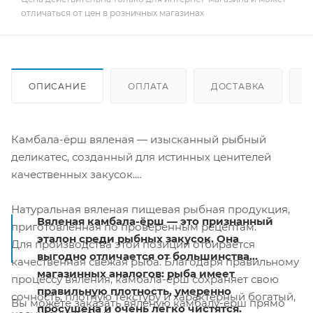
отличаться от цен в розничных магазинах
ОПИСАНИЕ
ОПЛАТА
ДОСТАВКА
Камбала-ёрш вяленая — изысканный рыбный
деликатес, созданный для истинных ценителей
качественных закусок.
Натуральная вяленая пищевая рыбная продукция,
Вяленая камбала-ёрш — это признанный
приготовленная по проверенным рецептам.
эталон среди рыбных закусок. Она
Для производства этой позиции отбирается
выгодно отличается от большинства
качественная свежая рыба. Благодаря правильному
магазинных аналогов: рыба имеет
процессу вяления, камбала-ёрш сохраняет свою
правильную плотность, умеренно
сочность, плотную текстуру и характерный богатый,
Вы можете заказать вяленую камбалу-ёрш прямо
просушена и очень легко чистятся.