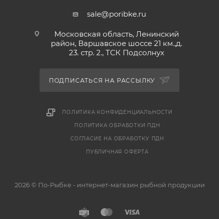
* Фирменный вкус: Тот самый
sale@poribke.ru
легендарный вкус вяленого ерша, за
Московская область, Ленинский
который его так ценят знатоки.
район, Варшавское шоссе 21 км.,д.
23. стр. 2., ТСК Подсолнух
ПОДПИСАТЬСЯ НА РАССЫЛКУ
ПОЛИТИКА КОНФИДЕНЦИАЛЬНОСТИ
ПОЛИТИКА ОБРАБОТКИ ПДН
СОГЛАСИЕ НА ОБРАБОТКУ ПДН
ПУБЛИЧНАЯ ОФЕРТА
2026 © По-Рыбке - интернет-магазин рыбной продукции