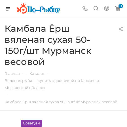
0
Камбала Ёрш
вяленая сухая 50-
150г/шт Мурманск
весовой
—
—
Главная
Каталог
Вяленая рыба — купить с доставкой по Москве и
Московской области
—
Камбала Ёрш вяленая сухая 50-150г/шт Мурманск весовой
Советуем