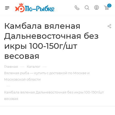
0
Камбала вяленая
Дальневосточная без
икры 100-150г/шт
весовая
—
—
Главная
Каталог
Вяленая рыба — купить с доставкой по Москве и
Московской области
—
Камбала вяленая Дальневосточная без икры 100-150г/шт
весовая