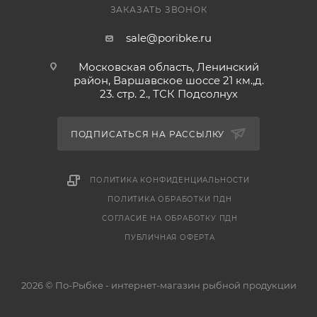
ЗАКАЗАТЬ ЗВОНОК
его избытком соли.
* Натуральный продукт: Изготовлено без
sale@poribke.ru
искусственных красителей,
Московская область, Ленинский
ароматизаторов и консервантов — только
район, Варшавское шоссе 21 км.,д.
рыба и соль.
23. стр. 2., ТСК Подсолнух
* Традиционное качество: Контроль
каждого этапа сушки гарантирует
ПОДПИСАТЬСЯ НА РАССЫЛКУ
правильную текстуру, отсутствие
пересушенных участков и безопасность
продукта.
ПОЛИТИКА КОНФИДЕНЦИАЛЬНОСТИ
ПОЛИТИКА ОБРАБОТКИ ПДН
СОГЛАСИЕ НА ОБРАБОТКУ ПДН
ПУБЛИЧНАЯ ОФЕРТА
2026 © По-Рыбке - интернет-магазин рыбной продукции