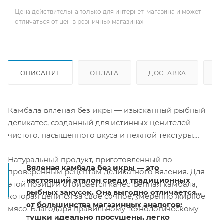
Цена действительна только для интернет-магазина и может
отличаться от цен в розничных магазинах
ОПИСАНИЕ
ОПЛАТА
ДОСТАВКА
Камбала вяленая без икры — изысканный рыбный
деликатес, созданный для истинных ценителей
чистого, насыщенного вкуса и нежной текстуры.
Натуральный продукт, приготовленный по
Вяленая камбала без икры — это
проверенным рецептам деликатного вяления. Для
настоящий эталон среди традиционных
этой позиции отбирается качественная камбала,
рыбных закусок. Она выгодно отличается
которая ценится за свое сочное, умеренно жирное
от большинства магазинных аналогов:
мясо. Благодаря правильному технологическому
тушки идеально просушены, легко