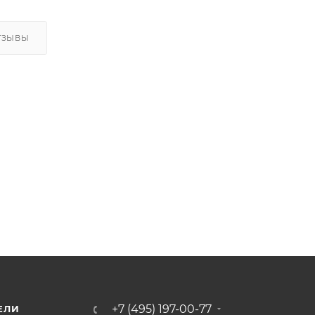
ТЗЫВЫ
бора заказа.
 - 12, 5 г.
 цене.
+7 (495) 197-00-77
ЕЛИ