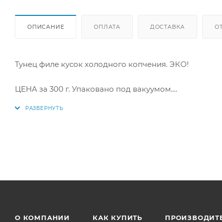
ОПИСАНИЕ
ОПЛАТА
ДОСТАВКА
О
Тунец филе кусок холодного копчения. ЭКО!
ЦЕНА за 300 г. Упаковано под вакуумом.
Товар весовой, точная сумма будет известна после с
Состав: рыба, соль. Продукт готов к употреблению.
Пищевая ценность в 100 г продукта: белки - 20,4 г, жиры
Энергетическая ценность: 225 кал.
Купить в интернет-магазине "По-Рыбке" по выгодной
О КОМПАНИИ
КАК КУПИТЬ
ПРОИЗВОДИТ