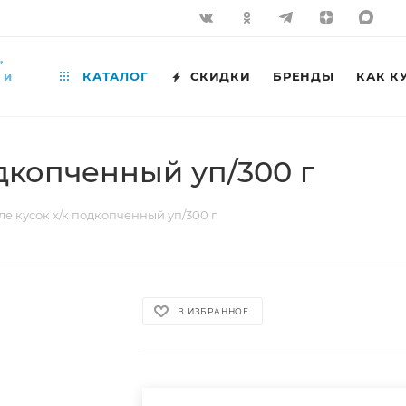
,
 и
КАТАЛОГ
СКИДКИ
БРЕНДЫ
КАК К
одкопченный уп/300 г
ле кусок х/к подкопченный уп/300 г
В ИЗБРАННОЕ