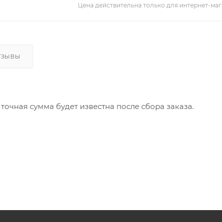
Цена действительна только для интернет-маг
ТЗЫВЫ
й, точная сумма будет известна после сбора заказа.
, жиры - 3 г.
й цене!