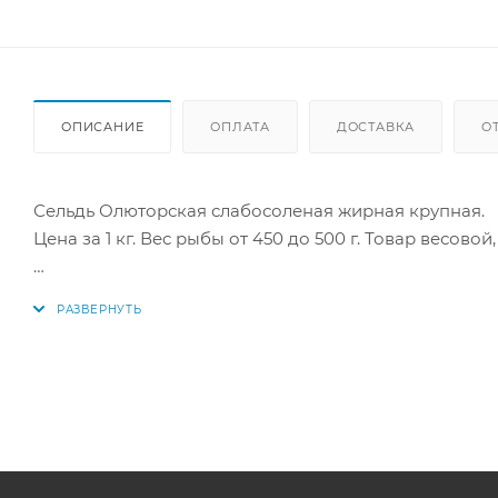
ОПИСАНИЕ
ОПЛАТА
ДОСТАВКА
О
Сельдь Олюторская слабосоленая жирная крупная.
Цена за 1 кг. Вес рыбы от 450 до 500 г. Товар весово
Состав: сельдь, соль.
Пищевая и энергетическая ценность в 100 г: белки - 18
Купить в интернет-магазине "По-Рыбке" по выгодно