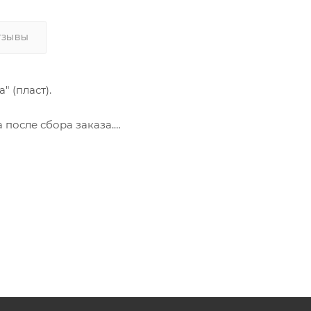
ТЗЫВЫ
" (пласт).
а после сбора заказа.
из Астрахани и Цимлянского водохранилища.