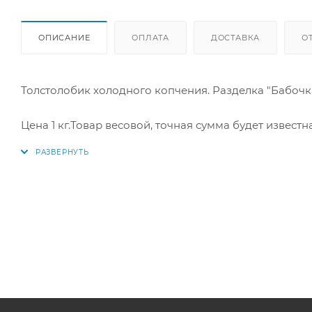
ОПИСАНИЕ
ОПЛАТА
ДОСТАВКА
О
Толстолобик холодного копчения. Разделка "Бабочка
Цена 1 кг.Товар весовой, точная сумма будет известн
Размер 30-40 см. Вес 1 шт 600-900 г. Поставляется 
Купить недорого в интернет-магазине "По-Рыбке"