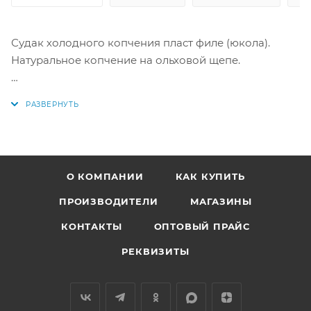
Судак холодного копчения пласт филе (юкола).
Натуральное копчение на ольховой щепе.
Вес одной штуки 300-600 г. ЦЕНА за 250 г. Вылов -
Краснодар.
Товар весовой. Точная сумма будет известна после
сбора заказ
О КОМПАНИИ
КАК КУПИТЬ
Купить в интернет-магазине "По-Рыбке" по
выгодной цене.
ПРОИЗВОДИТЕЛИ
МАГАЗИНЫ
КОНТАКТЫ
ОПТОВЫЙ ПРАЙС
РЕКВИЗИТЫ