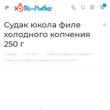
0
Судак юкола филе
холодного копчения
250 г
—
—
—
Главная
Каталог
Рыба холодного копчения
Судак юкола филе холодного копчения 250 г