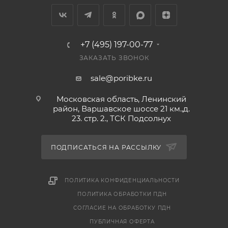
Рекомендация: за сутки до употребления
размораживать в холодильнике, чтобы сохранить
вкус, структуру и пользу продукта. Дождаться
+7 (495) 197-00-77
полной разморозки и распаковать
ЗАКАЗАТЬ ЗВОНОК
непосредственно перед употреблением.
sale@poribke.ru
Размороженный продукт повторно не
замораживать.
Московская область, Ленинский
район, Варшавское шоссе 21 км.,д.
23. стр. 2., ТСК Подсолнух
Купить в интернет-магазине "По-Рыбке" выгодно с
доставкой на дом.
ПОДПИСАТЬСЯ НА РАССЫЛКУ
ПОЛИТИКА КОНФИДЕНЦИАЛЬНОСТИ
ПОЛИТИКА ОБРАБОТКИ ПДН
СОГЛАСИЕ НА ОБРАБОТКУ ПДН
ПУБЛИЧНАЯ ОФЕРТА