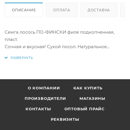
ОПИСАНИЕ
ОПЛАТА
ДОСТАВКА
Семга лосось ПО-ФИНСКИ филе подкопченная,
пласт.
Сочная и вкусная! Сухой посол. Натуральное
копчение. Премиум качество!
Фасовка от 500 г. Целый филе-пласт от 0,8 до 1,1 кг
упакован в заводской вакуум. Товар весовой, точная
сумма будет известна после сбора заказа.
О КОМПАНИИ
КАК КУПИТЬ
Состав: семга филе, соль морская.
ПРОИЗВОДИТЕЛИ
МАГАЗИНЫ
Пищевая и энергетическая ценность на 100 г: белки
КОНТАКТЫ
ОПТОВЫЙ ПРАЙС
- 20 г, жиры - 23 г. Калорийность - 290 ккал.
Продукт производится на предприятии, где
РЕКВИЗИТЫ
используются моллюски, ракообразные, глютен.