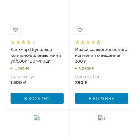
Кальмар Щупальца
Иваси сельдь холодного
копчено-вяленые мини
копчения очищенная
уп/500г "Биг-Фиш"
300 г
Средне
Средне
Цена за 1 уп.
Цена за 1 шт.
1 500
₽
290
₽
В КОРЗИНУ
В КОРЗИНУ