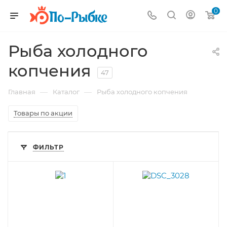
0
Рыба холодного
копчения
47
—
—
Главная
Каталог
Рыба холодного копчения
Товары по акции
ФИЛЬТР