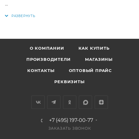
ЦЕНА 1 кг. Вес одной тушки от 700 до 1,100 кг
Товар весовой, точная сумма будет известна после
сбора заказа.
Купить недорого в интернет-магазине "По-Рыбке"
О КОМПАНИИ
КАК КУПИТЬ
ПРОИЗВОДИТЕЛИ
МАГАЗИНЫ
КОНТАКТЫ
ОПТОВЫЙ ПРАЙС
РЕКВИЗИТЫ
+7 (495) 197-00-77
ЗАКАЗАТЬ ЗВОНОК