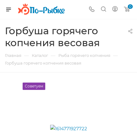
0
Горбуша горячего
копчения весовая
—
—
—
Главная
Каталог
Рыба горячего копчения
Горбуша горячего копчения весовая
Советуем