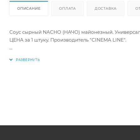
ОПИСАНИЕ
ОПЛАТА
ДОСТАВКА
О
Соус сырный NACHO (НАЧО) майонезный. Универса
ЦЕНА за 1 штуку. Производитель "СINEMA LINE".
Пищевая ценность в 100 г продукта : белки - 2,5 г, жиры
Энергетическая ценность в 100 г продукта: 1610 кДж/3
Купить в интернет-магазине "По-Рыбке" по низкой ц