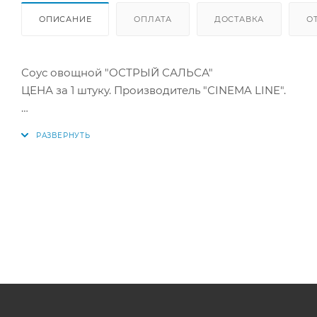
ОПИСАНИЕ
ОПЛАТА
ДОСТАВКА
О
Соус овощной "ОСТРЫЙ САЛЬСА"
ЦЕНА за 1 штуку. Производитель "СINEMA LINE".
Купить в интернет-магазине "По-Рыбке" по выгодно