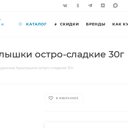
,
 и
КАТАЛОГ
СКИДКИ
БРЕНДЫ
КАК К
ышки остро-сладкие 30г
уриные Крылышки остро-сладкие 30г
В ИЗБРАННОЕ