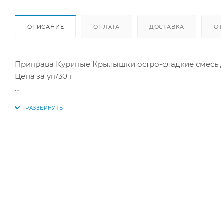
ОПИСАНИЕ
ОПЛАТА
ДОСТАВКА
О
Приправа Куриные Крылышки остро-сладкие смесь 
Цена за уп/30 г
Ароматная композиция из копченой паприки, чесно
сладковато-пряных куриных крылышек с ароматом к
Запеченные остро-сладкие куриные крылышки станут
качестве основного блюда. Нежное мясо и пикантны
членов семьи.
Купить в интернет-магазине "По-Рыбке" по выгодной