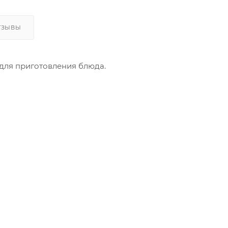
ТЗЫВЫ
для приготовления блюда.
ка и трав для приготовления необыкновенно вкусных
остра.
 отличной закуской, а также могут быть поданы с гарн
й остро-сладкий вкус не оставит равнодушными ни госте
 цене.