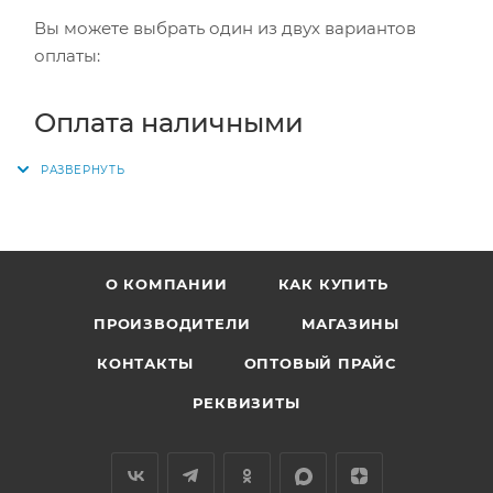
Вы можете выбрать один из двух вариантов
оплаты:
Оплата наличными
Заказ оплачивается наличными при получении
в пункте выдачи или курьеру. Вместе с заказом
выдается кассовый чек и товарный чек.
О КОМПАНИИ
КАК КУПИТЬ
Также оплата наличными доступна при
самовывозе из магазина.
ПРОИЗВОДИТЕЛИ
МАГАЗИНЫ
КОНТАКТЫ
ОПТОВЫЙ ПРАЙС
Безналичный расчёт
РЕКВИЗИТЫ
Заказ оплачивается картой курьеру при
получении. Вместе с заказом выдается кассовый