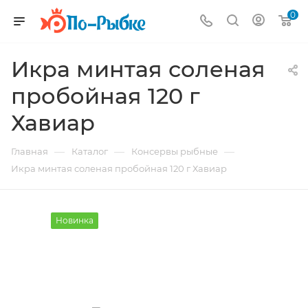
0
Икра минтая соленая
пробойная 120 г
Хавиар
—
—
—
Главная
Каталог
Консервы рыбные
Икра минтая соленая пробойная 120 г Хавиар
Новинка