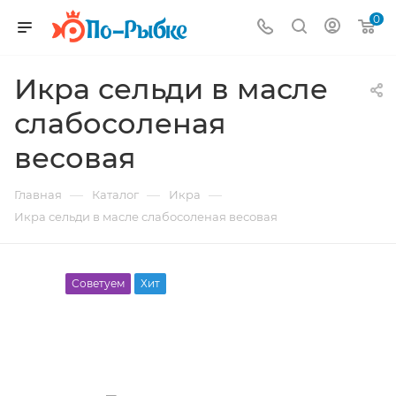
0
Икра сельди в масле
слабосоленая
весовая
—
—
—
Главная
Каталог
Икра
Икра сельди в масле слабосоленая весовая
Советуем
Хит