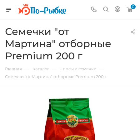
0
Семечки "от
Мартина" отборные
Premium 200 г
—
—
—
Главная
Каталог
Чипсы и семечки
Семечки "от Мартина" отборные Premium 200 г