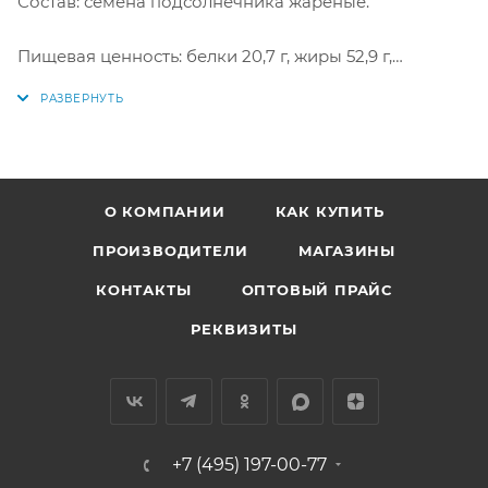
Состав: семена подсолнечника жареные.
Пищевая ценность: белки 20,7 г, жиры 52,9 г,
углеводы 5,0 г.
Энергетическая ценность: 578 ккал/100 г.
Купить в интернет-магазине "По-Рыбке" по низкой
цене!
О КОМПАНИИ
КАК КУПИТЬ
ПРОИЗВОДИТЕЛИ
МАГАЗИНЫ
КОНТАКТЫ
ОПТОВЫЙ ПРАЙС
РЕКВИЗИТЫ
+7 (495) 197-00-77