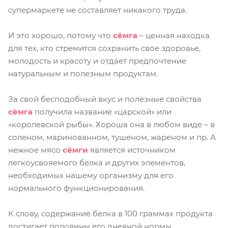
супермаркете не составляет никакого труда.
И это хорошо, потому что
сёмга
– ценная находка
для тех, кто стремится сохранить свое здоровье,
молодость и красоту и отдает предпочтение
натуральным и полезным продуктам.
За свой бесподобный вкус и полезные свойства
сёмга
получила название «царской» или
«королевской рыбы». Хороша она в любом виде – в
соленом, маринованном, тушеном, жареном и пр. А
нежное мясо
сёмги
является источником
легкоусвояемого белка и других элементов,
необходимых нашему организму для его
нормального функционирования.
К слову, содержание белка в 100 граммах продукта
достигает половины его дневной нормы.