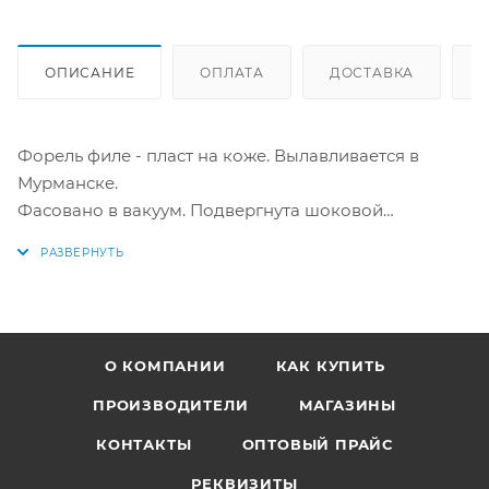
ОПИСАНИЕ
ОПЛАТА
ДОСТАВКА
Форель филе - пласт на коже. Вылавливается в
Мурманске.
Фасовано в вакуум. Подвергнута шоковой
заморозке. Продается поштучно. ПРЕМИУМ!
ЦЕНА за 1 кг. Вес одного пласта 1000-1200 г.
Товар весовой, точная сумма будет известна после
сбора заказа.
О КОМПАНИИ
КАК КУПИТЬ
Состав: рыба, вода (защитная оболочка).
ПРОИЗВОДИТЕЛИ
МАГАЗИНЫ
КОНТАКТЫ
ОПТОВЫЙ ПРАЙС
Пищевая ценность на 100 г продукта: белки - 20 г;
жиры - 16 г; углеводы - менее 0,5 г.
РЕКВИЗИТЫ