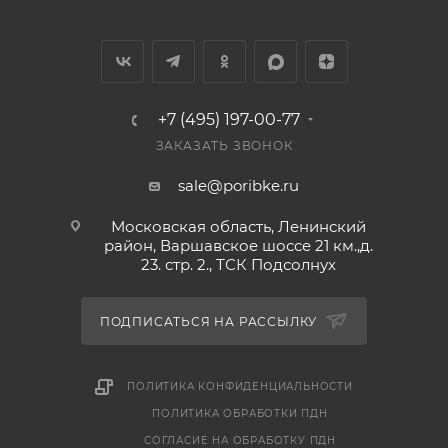
Энергетическая ценность: 220 ккал / 920 кДж.
Размораживать в холодильнике или при низких
температурах.
+7 (495) 197-00-77
Купить выгодно в интернет-магазине "По-Рыбке"
ЗАКАЗАТЬ ЗВОНОК
sale@poribke.ru
Московская область, Ленинский
район, Варшавское шоссе 21 км.,д.
23. стр. 2., ТСК Подсолнух
ПОДПИСАТЬСЯ НА РАССЫЛКУ
ПОЛИТИКА КОНФИДЕНЦИАЛЬНОСТИ
ПОЛИТИКА ОБРАБОТКИ ПДН
СОГЛАСИЕ НА ОБРАБОТКУ ПДН