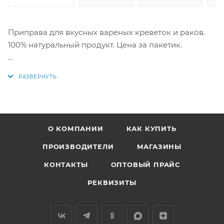
Приправа для вкусных вареных креветок и раков.
100% натуральный продукт. Цена за пакетик.
Производитель "Волшебное дерево".
1 пакетик на 1 кг креветок или 7 -8 раков! Рецепт для
правильного питания на обороте.
О КОМПАНИИ
КАК КУПИТЬ
Состав: соль морская, перец черный, перец
душистый, лавровый лист, семена укропа, укроп,
ПРОИЗВОДИТЕЛИ
МАГАЗИНЫ
кориандр, перец красный.
КОНТАКТЫ
ОПТОВЫЙ ПРАЙС
Купить в интернет-магазине "По-Рыбке" по ценам
РЕКВИЗИТЫ
производителя.