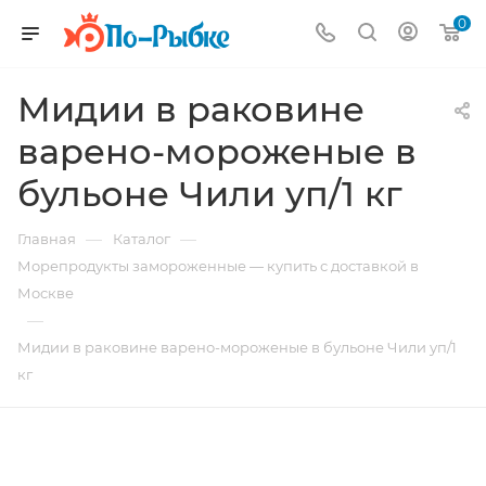
0
Мидии в раковине
варено-мороженые в
бульоне Чили уп/1 кг
—
—
Главная
Каталог
Морепродукты замороженные — купить с доставкой в
Москве
—
Мидии в раковине варено-мороженые в бульоне Чили уп/1
кг