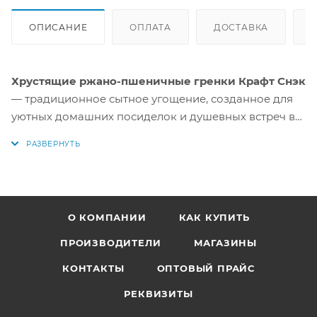
ОПИСАНИЕ
ОПЛАТА
ДОСТАВКА
Хрустящие ржано-пшеничные гренки Крафт Снэк
— традиционное сытное угощение, созданное для
уютных домашних посиделок и душевных встреч в
кругу друзей. Сухарики выпекаются по
проверенной технологии бережной сушки, которая
гарантирует их плотную текстуру и глубокий
солодовый оттенок. Килограммовый формат
упаковки практичен и позволяет всегда иметь под
О КОМПАНИИ
КАК КУПИТЬ
рукой запас любимого хрустящего лакомства.
ПРОИЗВОДИТЕЛИ
МАГАЗИНЫ
Каждая гренка имеет
аккуратную круглую форму
,
КОНТАКТЫ
ОПТОВЫЙ ПРАЙС
равномерную пористость и выразительный вкус с
ярким ароматом натурального чеснока и ржаного
РЕКВИЗИТЫ
солода
. Крутоны приятно хрустят, легко