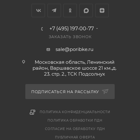
разламываются и обладают сбалансированной
текстурой, которая отлично дополняет соусы и
напитки.
+7 (495) 197-00-77
---
ЗАКАЗАТЬ ЗВОНОК
С ЧЕМ ПОДАВАТЬ И КАК ИСПОЛЬЗОВАТЬ:
sale@poribke.ru
► Традиционное быстрое лакомство для компании
Московская область, Ленинский
в качестве самостоятельной сытной закуски к
район, Варшавское шоссе 21 км.,д.
23. стр. 2., ТСК Подсолнух
охлажденным напиткам.
► Классический гастрономический компаньон для
ПОДПИСАТЬСЯ НА РАССЫЛКУ
горячих первых блюд — крутоны станут отличным
дополнением к домашнему борщу или густому
ПОЛИТИКА КОНФИДЕНЦИАЛЬНОСТИ
гороховому супу.
ПОЛИТИКА ОБРАБОТКИ ПДН
СОГЛАСИЕ НА ОБРАБОТКУ ПДН
► Ароматная добавка для плотных мясных салатов,
где хрустящая основа гармонирует с копченостями,
ПУБЛИЧНАЯ ОФЕРТА