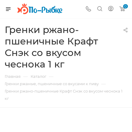
0
Гренки ржано-
пшеничные Крафт
Снэк со вкусом
чеснока 1 кг
—
—
Главная
Каталог
—
Гренки ржаные, пшеничные со вкусами к пиву
Гренки ржано-пшеничные Крафт Снэк со вкусом чеснока 1
кг