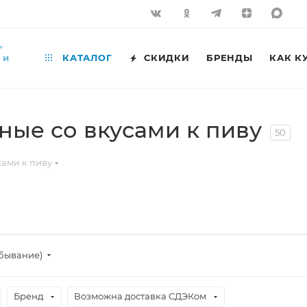
,
 и
КАТАЛОГ
СКИДКИ
БРЕНДЫ
КАК К
ные со вкусами к пиву
50
сами к пиву
убывание)
Бренд
Возможна доставка СДЭКом