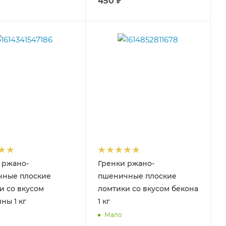
450
₽
 ржано-
Гренки ржано-
чные плоские
пшеничные плоские
и со вкусом
ломтики со вкусом бекона
ны 1 кг
1 кг
Мало