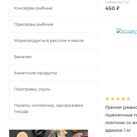
Цена за 1 кг
Консервы рыбные
450
₽
Пресервы рыбные
Морепродукты в рассоле и масле
Бакалея
Азиатские продукты
Приправы, соусы
Пакеты, контейнер, одноразовая
Гренки ржано
посуда
пшеничные п
ломтики со в
аджики 1 кг