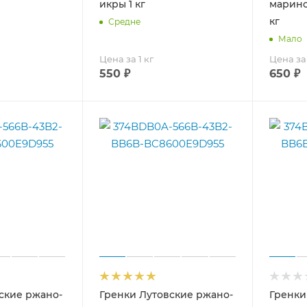
икры 1 кг
марино
кг
Средне
Мало
Цена за 1 кг
Цена за 
550
₽
650
₽
ские ржано-
Гренки Лутовские ржано-
Гренки