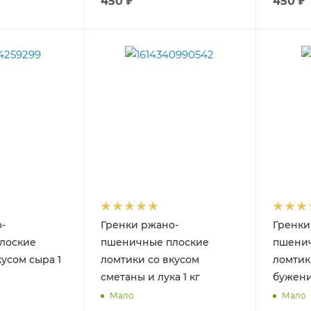
450
₽
450
₽
-
Гренки ржано-
Гренки
лоские
пшеничные плоские
пшени
усом сыра 1
ломтики со вкусом
ломтик
сметаны и лука 1 кг
бужени
Мало
Мало