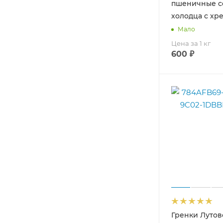
пшеничные с
холодца с хре
Мало
Цена за 1 кг
600
₽
Гренки Лутов