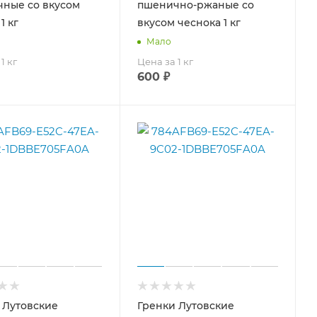
ные со вкусом
пшенично-ржаные со
1 кг
вкусом чеснока 1 кг
Мало
1 кг
Цена за 1 кг
600
₽
 Лутовские
Гренки Лутовские