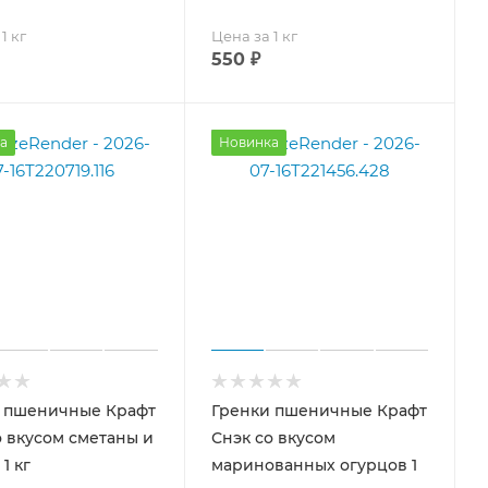
1 кг
Цена за 1 кг
550
₽
а
Новинка
 пшеничные Крафт
Гренки пшеничные Крафт
о вкусом сметаны и
Снэк со вкусом
1 кг
маринованных огурцов 1