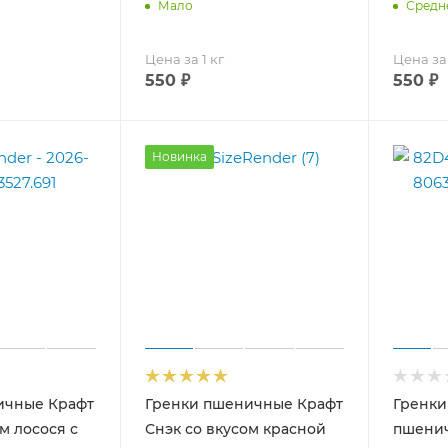
Мало
Средн
Цена за 1 кг
Цена за 
550
₽
550
₽
Новинка
ичные Крафт
Гренки пшеничные Крафт
Гренки
м лосося с
Снэк со вкусом красной
пшенич