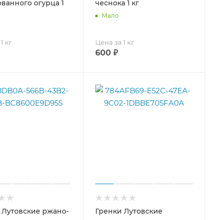
ванного огурца 1
чеснока 1 кг
Мало
1 кг
Цена за 1 кг
600
₽
 Лутовские ржано-
Гренки Лутовские