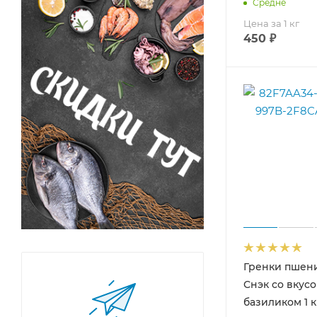
Средне
Цена за 1 кг
450
₽
Гренки пшен
Снэк со вкусо
базиликом 1 к