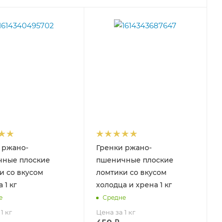
 ржано-
Гренки ржано-
чные плоские
пшеничные плоские
и со вкусом
ломтики со вкусом
 1 кг
холодца и хрена 1 кг
е
Средне
1 кг
Цена за 1 кг