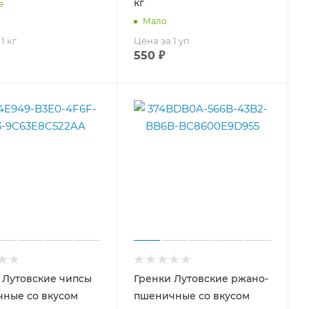
кг
е
Мало
1 кг
Цена за 1 уп.
550
₽
 Лутовские чипсы
Гренки Лутовские ржано-
ные со вкусом
пшеничные со вкусом