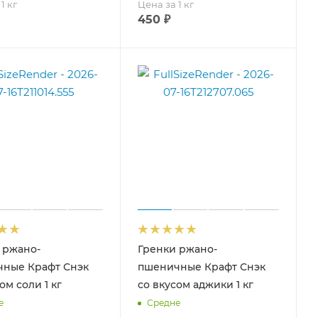
1 кг
Цена за 1 кг
450
₽
 ржано-
Гренки ржано-
ные Крафт Снэк
пшеничные Крафт Снэк
ом соли 1 кг
со вкусом аджики 1 кг
е
Средне