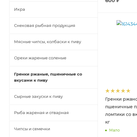
600
₽
Икра
Снековая рыбная продукция
Мясные чипсы, колбаски к пиву
Орехи жареные соленые
Гренки ржаные, пшеничные со
вкусами к пиву
Сырные закуски к пиву
Гренки ржано
пшеничные п
Рыба жареная и отварная
ломтики со вк
кг
Чипсы и семечки
Мало