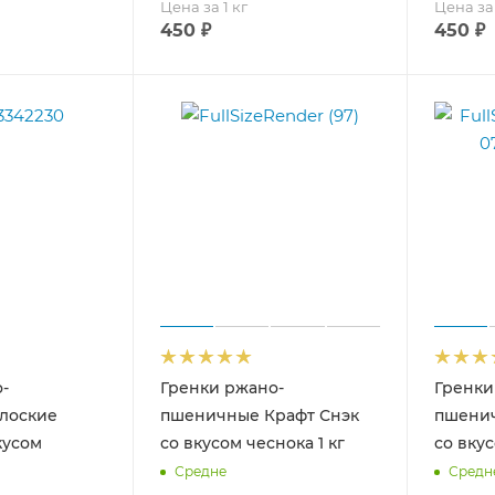
Цена за 1 кг
Цена за 
450
₽
450
₽
-
Гренки ржано-
Гренки
лоские
пшеничные Крафт Снэк
пшенич
кусом
со вкусом чеснока 1 кг
со вкус
Средне
Средн