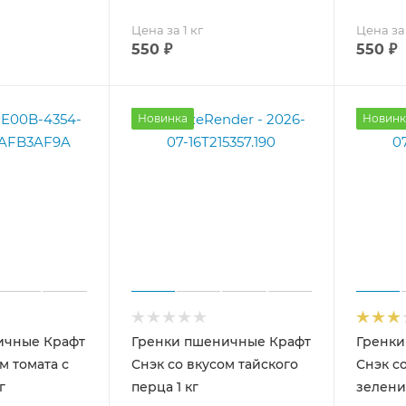
Цена за 1 кг
Цена за 
550
₽
550
₽
Новинка
Новинк
ичные Крафт
Гренки пшеничные Крафт
Гренки
м томата с
Снэк со вкусом тайского
Снэк с
г
перца 1 кг
зелени 