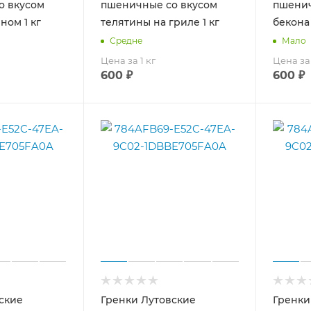
о вкусом
пшеничные со вкусом
пшенич
ном 1 кг
телятины на гриле 1 кг
бекона 
Средне
Мало
Цена за 1 кг
Цена за 
600
₽
600
₽
ские
Гренки Лутовские
Гренки