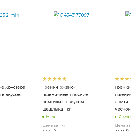
е ХрусТера
Гренки ржано-
Гренки
те вкусов,
пшеничные плоские
пшени
ломтики со вкусом
ломтик
шашлыка 1 кг
чеснока
Мало
Средн
Цена за 1 кг
Цена за 