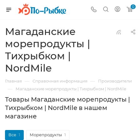
0
Магаданские
морепродукты |
Тихрыбком |
NordMile
—
—
Главная
Справочная информация
Производители
—
Магаданские морепродукты | Тихрыбком | NordMile
Товары Магаданские морепродукты |
Тихрыбком | NordMile в нашем
магазине
Все
1
Морепродукты
1