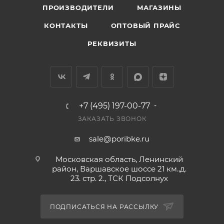
ПРОИЗВОДИТЕЛИ
МАГАЗИНЫ
паприкой:
КОНТАКТЫ
ОПТОВЫЙ ПРАЙС
Пряный вкус: Натуральная паприка
РЕКВИЗИТЫ
добавляет легкую сладковато-острую
нотку, которая идеально подчеркивает
молочную основу.
Удобный формат: Плотные палочки —
+7 (495) 197-00-77
отличный вариант для быстрого перекуса,
ЗАКАЗАТЬ ЗВОНОК
их удобно брать в дорогу или
использовать для сервировки
sale@poribke.ru
праздничного стола.
Московская область, Ленинский
район, Варшавское шоссе 21 км.,д.
Сбалансированный состав: Контроль
23. стр. 2., ТСК Подсолнух
качества на производстве ООО
«Домашний сыр» гарантирует соблюдение
ПОДПИСАТЬСЯ НА РАССЫЛКУ
стандартов жирности (40%) и стабильно
отличный вкус.