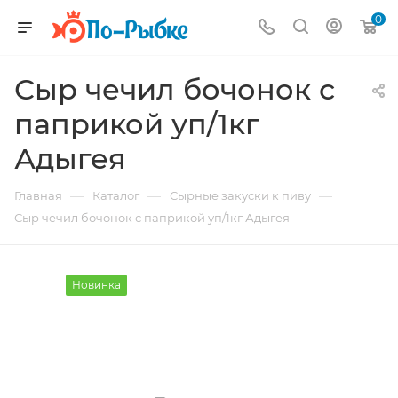
0
Сыр чечил бочонок с
паприкой уп/1кг
Адыгея
—
—
—
Главная
Каталог
Сырные закуски к пиву
Сыр чечил бочонок с паприкой уп/1кг Адыгея
Новинка