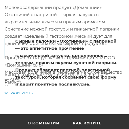
Молокосодержащий продукт «Домашний»
Охотничий с паприкой — яркая закуска с
выразительным вкусом и пряным ароматом.
Сочетание нежной текстуры и пикантной паприки
создает идеальный гастрономический дуэт для
Сырные палочки «Охотничьи» с паприкой
ценителей оригинальных сырных продуктов.
— это аппетитное прочтение
классической закуски, дополненное
Продажа от 1 кг (упаковка). Производитель: ООО
теплым, пряным вкусом сушеной паприки.
«Домашний сыр».
Продукт обладает плотной, эластичной
Массовая доля жира в пересчете на сухое вещество
Купить в интернет-магазине Рыбная база «По-
текстурой, которая сохраняет свою форму
— 40%.
Рыбке».
и дарит приятное послевкусие.
Продукт полностью готов к употреблению.
Использование паприки придает палочкам
не только узнаваемый пикантный оттенок,
но и аппетитный внешний вид, который
украсит любую тарелку с закусками.
О КОМПАНИИ
КАК КУПИТЬ
Преимущества продукта «Домашний» с