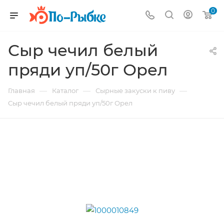
0
Сыр чечил белый
пряди уп/50г Орел
—
—
—
Главная
Каталог
Сырные закуски к пиву
Сыр чечил белый пряди уп/50г Орел