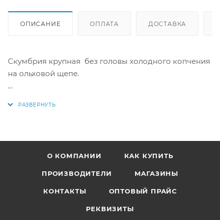
ОПИСАНИЕ
ОПЛАТА
ДОСТАВКА
Скумбрия крупная без головы холодного копчения
на ольховой щепе.
ЦЕНА за 500 г. Вес одной тушки 400-500 г/шт.
Товар весовой, точная сумма будет известна после
сбора заказа.
Продукт готов к употреблению.
О КОМПАНИИ
КАК КУПИТЬ
Купить в интернет-магазине "По-Рыбке" по низкой
цене!
ПРОИЗВОДИТЕЛИ
МАГАЗИНЫ
КОНТАКТЫ
ОПТОВЫЙ ПРАЙС
РЕКВИЗИТЫ