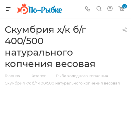
0
Скумбрия х/к б/г
400/500
натурального
копчения весовая
—
—
—
Главная
Каталог
Рыба холодного копчения
Скумбрия х/к б/г 400/500 натурального копчения весовая