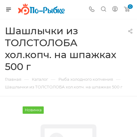
0
Шашлычки из
ТОЛСТОЛОБА
хол.копч. на шпажках
500 г
—
—
—
Главная
Каталог
Рыба холодного копчения
Шашлычки из ТОЛСТОЛОБА хол.копч. на шпажках 500 г
Новинка