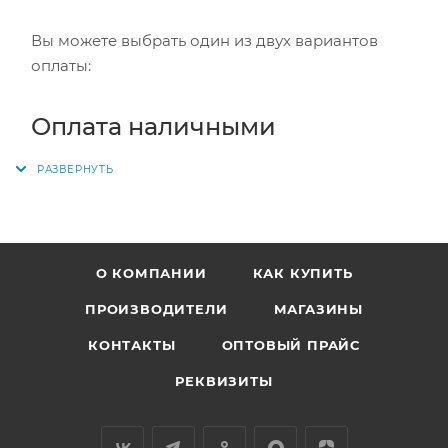
Вы можете выбрать один из двух вариантов
оплаты:
Оплата наличными
Заказ оплачивается наличными при получении
в пункте выдачи или курьеру. Вместе с заказом
выдается кассовый чек и товарный чек.
О КОМПАНИИ
КАК КУПИТЬ
Также оплата наличными доступна при
самовывозе из магазина.
ПРОИЗВОДИТЕЛИ
МАГАЗИНЫ
КОНТАКТЫ
ОПТОВЫЙ ПРАЙС
Безналичный расчёт
РЕКВИЗИТЫ
Заказ оплачивается картой курьеру при
получении. Вместе с заказом выдается кассовый